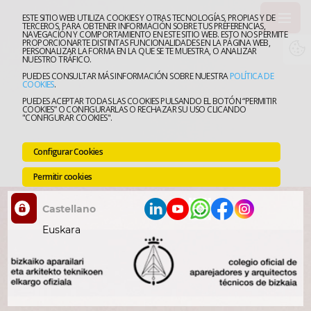
ESTE SITIO WEB UTILIZA COOKIES Y OTRAS TECNOLOGÍAS, PROPIAS Y DE
TERCEROS, PARA OBTENER INFORMACIÓN SOBRE TUS PREFERENCIAS,
NAVEGACIÓN Y COMPORTAMIENTO EN ESTE SITIO WEB. ESTO NOS PERMITE
PROPORCIONARTE DISTINTAS FUNCIONALIDADES EN LA PÁGINA WEB,
El
PERSONALIZAR LA FORMA EN LA QUE SE TE MUESTRA, O ANALIZAR
NUESTRO TRÁFICO.
PUEDES CONSULTAR MÁS INFORMACIÓN SOBRE NUESTRA
POLÍTICA DE
Colegi
Ejerce
COOKIES
.
PUEDES ACEPTAR TODAS LAS COOKIES PULSANDO EL BOTÓN “PERMITIR
COOKIES” O CONFIGURARLAS O RECHAZAR SU USO CLICANDO
la
Forma
"CONFIGURAR COOKIES".
Profes
Apoyo
Configurar Cookies
Técnic
Oficin
Permitir cookies
On-
Empre
Line
y
ciudad