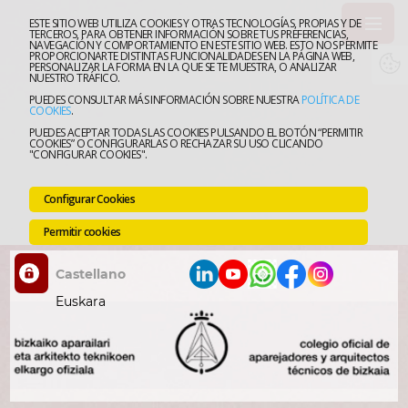
ESTE SITIO WEB UTILIZA COOKIES Y OTRAS TECNOLOGÍAS, PROPIAS Y DE
TERCEROS, PARA OBTENER INFORMACIÓN SOBRE TUS PREFERENCIAS,
NAVEGACIÓN Y COMPORTAMIENTO EN ESTE SITIO WEB. ESTO NOS PERMITE
PROPORCIONARTE DISTINTAS FUNCIONALIDADES EN LA PÁGINA WEB,
El
PERSONALIZAR LA FORMA EN LA QUE SE TE MUESTRA, O ANALIZAR
NUESTRO TRÁFICO.
PUEDES CONSULTAR MÁS INFORMACIÓN SOBRE NUESTRA
POLÍTICA DE
Colegi
Ejerce
COOKIES
.
PUEDES ACEPTAR TODAS LAS COOKIES PULSANDO EL BOTÓN “PERMITIR
COOKIES” O CONFIGURARLAS O RECHAZAR SU USO CLICANDO
la
Forma
"CONFIGURAR COOKIES".
Profes
Apoyo
Configurar Cookies
Técnic
Oficin
Permitir cookies
On-
Empre
Line
y
ciudad